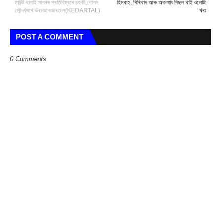
মাউন্ট থালাই সাগৰৰ প্ৰতিবিম্বৰে চহকী,গোপন
হিমবাহ, গিৰিখাদ আৰু অকস্মাৎ পিছল খাই ওলোটা
সৌন্দৰ্য্যৰে ভঁৰালঃকেডাৰতাল(KEDARTAL)
খৰঃ
POST A COMMENT
0 Comments