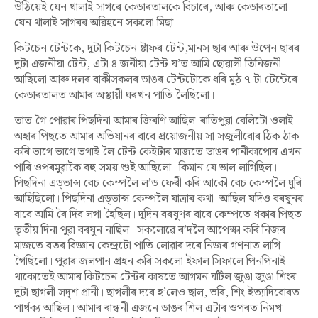
উঠিয়েই যেন থালাই সাগৰে কেডাৰতালকে বিচাৰে, আৰু কেডাৰতালো
যেন থালাই সাগৰৰ অৱিহনে সকলো মিছা।
কিটচেন টেন্টকে, দুটা কিটচেন ষ্টাফৰ টেন্ট,মানস ছাৰ আৰু উপেন ছাৰৰ
দুটা এজনীয়া টেন্ট, এটা ৪ জনীয়া টেন্ট য’ত আমি ছোৱালী তিনিজনী
আছিলো আৰু দলৰ বাকীসকলৰ ডাঙৰ টেন্টটোকে ধৰি মুঠ ৭ টা টেন্টেৰে
কেডাৰতালত আমাৰ অস্থায়ী ঘৰখন পাতি লৈছিলো।
তাত গৈ পোৱাৰ পিছদিনা আমাৰ জিৰণি আছিল।ৰাতিপুৱা বেলিটো ওলাই
অহাৰ পিছতে আমাৰ অভিযানৰ বাবে প্ৰয়োজনীয় সা সজুলীবোৰ ঠিক ঠাক
কৰি ভাগে ভাগে ভগাই লৈ টেন্ট কেইটাৰ মাজতে ডাঙৰ পানীকাপোৰ এখন
পাৰি ওপৰমুৱাকৈ বহু সময় শুই আছিলো। কিমান যে ভাল লাগিছিল।
পিছদিনা এড্ভান্স বেচ কেম্পলৈ ল’ড ফেৰী কৰি আকৌ বেচ কেম্পলৈ ঘুৰি
আহিছিলো। পিছদিনা এড্ভান্স কেম্পলৈ যাত্ৰাৰ কথা আছিল যদিও বৰষুনৰ
বাবে আমি ৰৈ দিব লগা হৈছিল। দুদিন বৰষুণৰ বাবে কেম্পতে থকাৰ পিছত
তৃতীয় দিনা
পুৱা বৰষুন নাছিল। সকলোৱে ৰ’দলৈ আপেক্ষা কৰি নিজৰ
মাজতে বতৰ বিজ্ঞান কেন্দ্ৰটো পাতি লোৱাৰ দৰে নিজৰ গণনাত লাগি
গৈছিলো। পুৱাৰ জলপান গ্ৰহন কৰি সকলো ইফাল সিফালে পিনপিনাই
থাকোতেই আমাৰ কিটচেন টেন্টৰ কাষতে আগমন ঘটিল জুঙা জুঙা শিংৰ
দুটা ছাগলী সদৃশ প্ৰানী। ছাগলীৰ দৰে হ’লেও ছাল, ভৰি, শিং ইত্যাদিবোৰত
পাৰ্থক্য আছিল। আমাৰ ৰান্ধনী এজনে ডাঙৰ শিল এটাৰ ওপৰত নিমখ