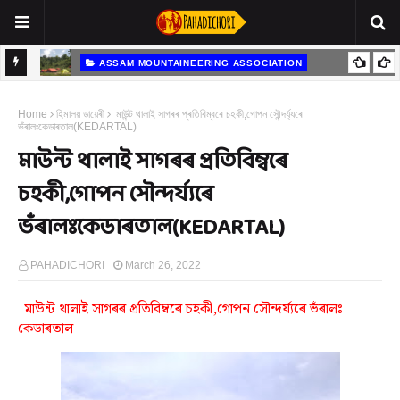
ASSAM MOUNTAINEERING ASSOCIATION
পঞ্চৰত্ন প্ৰকৃতি শিবিৰ ( Pancharatna Eco Camp, Goalpara, Assam)
Home
হিমালয় ডায়েৰী
মাউন্ট থালাই সাগৰৰ প্ৰতিবিম্বৰে চহকী,গোপন সৌন্দৰ্য্যৰে
ভঁৰালঃকেডাৰতাল(KEDARTAL)
মাউন্ট থালাই সাগৰৰ প্ৰতিবিম্বৰে
চহকী,গোপন সৌন্দৰ্য্যৰে
ভঁৰালঃকেডাৰতাল(KEDARTAL)
PAHADICHORI
March 26, 2022
মাউন্ট থালাই সাগৰৰ প্ৰতিবিম্বৰে চহকী,গোপন সৌন্দৰ্য্যৰে ভঁৰালঃ
কেডাৰতাল