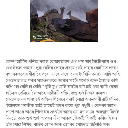
কেম্প ছাইটৰ পশ্চিম ফালে কেডাৰতালৰ ওখ পাৰ তাৰ সিটোপাৰে ওখ
ওখ টকলা পাহাৰ। পুৱা বেলিৰ পোহৰ প্ৰথমে সেই পাহাৰ কেইটাত পৰে।
বগা বৰফবোৰ হীৰা হৈ পৰে। লাহে লাহে তলৰ ছাঁ খিনি তললৈ আহি আহি
কেডাৰতালত পৰাৰ সমান্তৰালকে আমাৰ গাটো পৰেহি আৰু ঠাণ্ডাত কপি
কপি ”হা বেলি হা বেলি ” বুলি মুখ মেলি ৰ’দলৈ বাট চাই থকা আমি বোৰৰ
গালৈও বেলিয়ে লৈ আহে সঞ্জীৱনী শক্তি, ব্যস্ত হওঁ নিজৰ কামত।
কেডাৰতালৰ পাৰতেই আছিল শিলেৰে বনাই লোৱা অকনমানী এটি মন্দিৰ,
হিমালয়ৰ গৰাকীক আমি তাতেই স্মৰণ কৰো পুৱা গধুলী
।
কেম্পৰ আশে
পাশে ডাঙৰ ডাঙৰ শিলবোৰ এনেকৈ আছে যে মন গ
’লে অৱস্থান মিলাই
দিনটো তাত শুই শুই ওপৰৰ নীলা আকাশ, ইকাটি সিকাটি কৰিলেই মন
ভৰি যোৱা শিখৰ, ৰাতিৰ জোন আৰু জোনৰ পোহৰত জিলিকি থকা