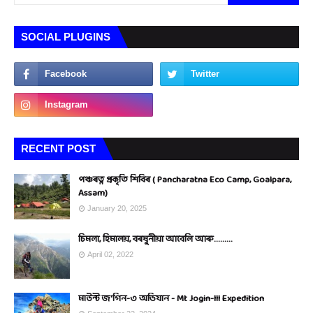
SOCIAL PLUGINS
RECENT POST
পঞ্চৰত্ন প্ৰকৃতি শিবিৰ ( Pancharatna Eco Camp, Goalpara,
Assam)
January 20, 2025
চিমলা, হিমালয়, বৰষুনীয়া আবেলি আৰু.........
April 02, 2022
মাউন্ট জ'গিন-৩ অভিযান - Mt Jogin-III Expedition