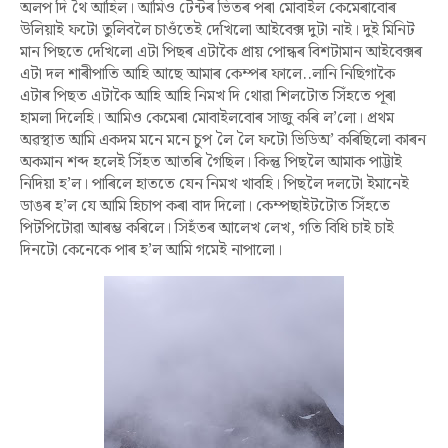
অলপ দি থৈ আহিল। আমিও টেন্টৰ ভিতৰ পৰা মোবাইল কেমেৰাবোৰ
উলিয়াই ফটো তুলিবলৈ চাওঁতেই দেখিলো আইবেক্স দুটা নাই। দুই মিনিট
মান পিছতে দেখিলো এটা পিছৰ এটাকৈ প্ৰায় পোন্ধৰ বিশটামান আইবেক্সৰ
এটা দল শাৰীপাতি আহি আছে আমাৰ কেম্পৰ ফালে..লানি নিছিগাকৈ
এটাৰ পিছত এটাকৈ আহি আহি নিমখ দি থোৱা শিলটোত সিঁহতে পূৰা
হামলা দিলেহি। আমিও কেমেৰা মোবাইলবোৰ সাজু কৰি ল’লো। প্ৰথম
অৱস্থাত আমি একদম মনে মনে চুপ লৈ লৈ ফটো ভিডিঅ’ কৰিছিলো কাৰন
অকমান শব্দ হলেই সিঁহত আতৰি গৈছিল। কিন্তু পিছলৈ আমাক পাট্টাই
নিদিয়া হ’ল। পাৰিলে হাততে যেন নিমখ খাবহি। পিছলৈ দলটো ইমানেই
ডাঙৰ হ’ল যে আমি হিচাপ কৰা বাদ দিলো। কেম্পছাইটটোত সিঁহতে
পিটপিটোৱা আৰম্ভ কৰিলে। সিহঁতৰ আলেখ লেখ, গতি বিধি চাই চাই
দিনটো কেনেকে পাৰ হ’ল আমি গমেই নাপালো
।