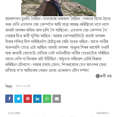
আকাশখন মুকলি হৈছিল। মনবোৰো ফৰকাল হৈছিল। সকলো ঠিকে ঠাকে
থকা দেখি এডভান্স বেচ কেম্পলৈ আমি যাত্ৰা আৰম্ভ কৰিছিলো লগে লগে
থালাই সাগৰৰ অধিক কাষ চাপি গৈ আছিলো। এড্ভান্স বেচ কেম্পত গৈ
পোৱাৰ দিনা ৰাখী পূৰ্ণিমা আছিল। আমাৰ কেম্পছাইটটো থালাই সাগৰৰ
উত্তৰ পশ্চিম দিশ পাইছিলগৈ।ঠাইডুখৰ বেছি ডাঙৰ নাছিল। তাতে পানীৰ
অকনমানি ডোঙা এটা আছিল।থালাই সাগৰৰ শুকুলা শিৰৰ কাষেদি ওলাই
অহা ৰূপালী জোনটো যেতিয়া সেই ফটফটিয়া পানীৰ ডোঙাটোত পৰিছিল
তাকে দেখি গা জিকাৰ খাই উঠিছিল। যাদুসনা পৰিৱেশ এটাই বিৰাজ
কৰিছিল চৌপাশে। পাহাৰ,বতাহ,জোন, শিখৰবোৰে যেন আনন্দৰ মেলা
মাতিছে য’ত আমিবোৰ কেৱল একো একোজন মৌন দৰ্শক!
🅒ৰুবী
বৰা
Tags:
হিমালয় ডায়েৰী
OLDER
NEWER