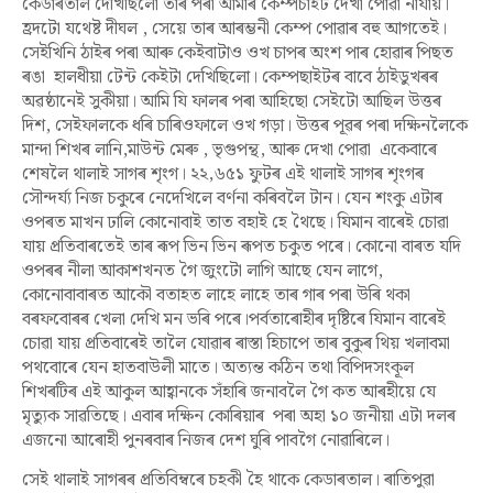
কেডাৰতাল দেখিছিলো তাৰ পৰা আমাৰ কেম্পচাইট দেখা পোৱা নাযায়।
হ্ৰদটো যথেষ্ট দীঘল , সেয়ে তাৰ আৰম্ভনী কেম্প পোৱাৰ বহু আগতেই।
সেইখিনি ঠাইৰ পৰা আৰু কেইবাটাও ওখ চাপৰ অংশ পাৰ হোৱাৰ পিছত
ৰঙা হালধীয়া টেন্ট কেইটা দেখিছিলো। কেম্পছাইটৰ বাবে ঠাইডুখৰৰ
অৱষ্ঠানেই সুকীয়া। আমি যি ফালৰ পৰা আহিছো সেইটো আছিল উত্তৰ
দিশ, সেইফালকে ধৰি চাৰিওফালে ওখ গড়া। উত্তৰ পূৱৰ পৰা দক্ষিনলৈকে
মান্দা শিখৰ লানি,মাউন্ট মেৰু , ভৃগুপন্থ, আৰু দেখা পোৱা একেবাৰে
শেষলৈ থালাই সাগৰ শৃংগ। ২২,৬৫১ ফুটৰ এই থালাই সাগৰ শৃংগৰ
সৌন্দৰ্য্য নিজ চকুৰে নেদেখিলে বৰ্ণনা কৰিবলৈ টান। যেন শংকু এটাৰ
ওপৰত মাখন ঢালি কোনোবাই তাত বহাই হে থৈছে। যিমান বাৰেই চোৱা
যায় প্ৰতিবাৰতেই তাৰ ৰূপ ভিন ভিন ৰূপত চকুত পৰে। কোনো বাৰত যদি
ওপৰৰ নীলা আকাশখনত গৈ জুংটো লাগি আছে যেন লাগে,
কোনোবাবাৰত আকৌ বতাহত লাহে লাহে তাৰ গাৰ পৰা উৰি থকা
বৰফবোৰৰ খেলা দেখি মন ভৰি পৰে।পৰ্বতাৰোহীৰ দৃষ্টিৰে যিমান বাৰেই
চোৱা যায় প্ৰতিবাৰেই তালৈ যোৱাৰ ৰাস্তা হিচাপে তাৰ বুকুৰ থিয় খলাবমা
পথবোৰে যেন হাতবাউলী মাতে। অত্যন্ত কঠিন তথা বিপিদসংকূল
শিখৰটিৰ এই আকুল আহ্বানকে সঁহাৰি জনাবলৈ গৈ কত আৰহীয়ে যে
মৃত্যুক সাৱতিছে। এবাৰ দক্ষিন কোৰিয়াৰ পৰা অহা ১০ জনীয়া এটা দলৰ
এজনো আৰোহী পুনৰবাৰ নিজৰ দেশ ঘুৰি পাবগৈ নোৱাৰিলে
।
সেই থালাই সাগৰৰ প্ৰতিবিম্বৰে চহকী হৈ থাকে কেডাৰতাল। ৰাতিপুৱা