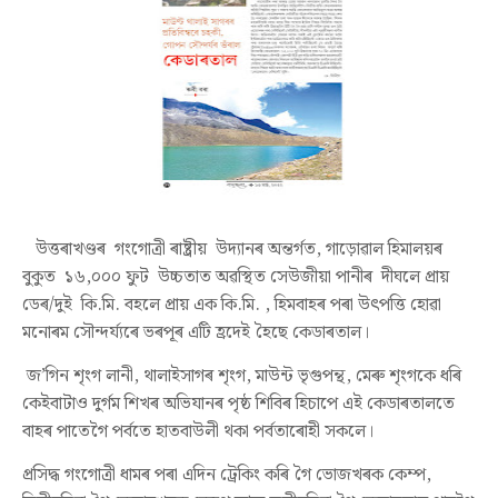
উত্তৰাখণ্ডৰ
গংগোত্ৰী ৰাষ্ট্ৰীয় উদ্যানৰ অন্তৰ্গত
,
গাড়োৱাল
হিমালয়ৰ
বুকুত ১৬
,
০০০ ফুট
উচ্চতাত অৱস্থিত সেউজীয়া পানীৰ দীঘলে প্ৰায়
ডেৰ
/
দুই কি
.
মি
.
বহলে প্ৰায় এক কি
.
মি
. ,
হিমবাহৰ পৰা উৎপত্তি হোৱা
মনোৰম সৌন্দৰ্য্যৰে ভৰপূৰ এটি হ্ৰদেই হৈছে কেডাৰতাল।
জ
’
গিন শৃংগ লানী
,
থালাইসাগৰ শৃংগ
,
মাউন্ট ভৃগুপন্থ
,
মেৰু শৃংগকে ধৰি
কেইবাটাও দুৰ্গম শিখৰ অভিযানৰ পৃষ্ঠ শিবিৰ হিচাপে এই কেডাৰতালতে
বাহৰ পাতেগৈ পৰ্বতে হাতবাউলী থকা পৰ্বতাৰোহী সকলে।
প্ৰসিদ্ধ গংগোত্ৰী ধামৰ পৰা এদিন ট্ৰেকিং কৰি গৈ ভোজখৰক কেম্প
,