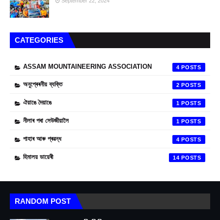
September 22, 2024
CATEGORIES
ASSAM MOUNTAINEERING ASSOCIATION
4
অনুপ্ৰেৰনীয় ব্যক্তি
2
ঐয়াঙে দৈয়াঙে
1
নীলাৰ পৰা সেউজীয়ালৈ
1
পাহাৰ আৰু প্ৰৱন্ধ
4
হিমালয় ডায়েৰী
14
RANDOM POST