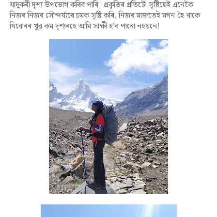
যাদুকৰী দৃশ্য উপভোগ কৰিব পাৰি। প্ৰকৃতিৰ প্ৰতিটো সৃষ্টিয়েই এনেকৈ
নিজৰ নিজৰ সৌন্দৰ্য্যৰে চমক সৃষ্টি কৰি, নিজৰ মাজতেই মগন হৈ থাকে
যিবোৰৰ খুৱ কম দৃশ্যৰহে আমি সাক্ষী হ’ব পাৰো নহয়নে!