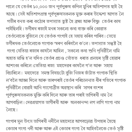
পালে যে তেওঁৰ ১০
,
০০০ জন পূৰ্বপুৰুষ কপিল মুনিৰ
অভিশাপ
ত ছাই হৈ
আ
ছে। সেই
অভিশাপ
গ্ৰস্ত
পূৰ্বপূৰুষসকলক
মুক্ত কৰাৰ উদ্দেশ্য আগত লৈ
গভীৰ বনত
কৰা
কঠোৰ তপস্যাত তুষ্ট হৈ ব্ৰহ্মা আৰু বিষ্ণু
তেওঁৰ কাষ
পাইছিলহি। ভগীৰথ ৰজাই মনৰ সকলো কথা ব্যক্ত কৰি কোৱাত
তেওঁ
লোকে বুজিলে যে
তেওঁক গংগাই হে সহায় কৰিব পাৰিব।
সেয়ে
ভগীৰথক
তেওঁলোকে
গংগা
ক স্মৰণ কৰিবলৈ ক
’
লে। তপস্যাত সন্তুষ্ট হৈ
গংগা
যেতিয়া ৰজাৰ কাষলৈ আহিল
,
সকলো কথা শুনি পৃথিৱীলৈ নামি
অহাত মান্তি হ
’
ল যদিও তেওঁৰ
প্ৰচণ্ড সোঁতত
ধৰাত প্ৰলয়ৰ সৃষ্টি হোৱাৰ
আশংকা কৰি
লে।তেতিয়া ৰজা
মহাদেৱৰ
কাষলৈ গ
’
ল আৰু
সহায়
বিচাৰিলে।
মহাদেৱে
সমস্ত বিষয়
টো
বুজি
নিজৰ জঁটাত গংগাক স্থিতি
ল
’
বলৈ
আজ্ঞা
দিলে আৰু তাৰপৰাই তেওঁৰ পৰিচালনাত ধীৰ গতিৰে গংগা
ক
পৃথিৱীলৈ
বোৱাই
আ
নি
গংগোত্ৰীত অৱস্থান কৰি
সাগৰ বংশৰ
পূৰ্বপুৰুষসকলক মুক্তি কৰি দিলে আৰু
তাৰ পৰাই ভাগিৰথী নাম লৈ
আগবাঢ়িল।
দেৱপ্ৰয়াগত
ভাগীৰথী আৰু
অলকানন্দা লগ লাগি গংগা নাম
লৈছে।
গংগাৰ মূল উৎস ভাগিৰথী নদীলৈ মহাদেৱে আগবঢ়োৱা উপহাৰ হৈছে
কেডাৰ গংগা নদী আৰু আৰু এই কেডাৰ গংগা বৈ আহিবলৈকে তেওঁ সৃষ্টি