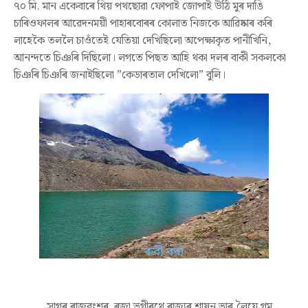
৭০ মি. মান একেবাৰে থিয় পথছোৱা ফোপাই জোপাই উঠি মুৰ দাঙি
চাৰিওফালৰ আৱেদনময়ী পাহাৰবোৰৰ কোলাত নিজকে আৱিষ্কাৰ কৰি
লাহেকৈ তললৈ চাওঁতেই যেতিয়া দেখিছিলো অপেক্ষাকৃত পানীখিনি,
আনন্দতে চিঞৰি দিছিলো। লগতে পিছত আহি থকা দলৰ বাকী সকলকো
চিঞৰি চিঞৰি জনাইছিলো ”কেডাৰতাল দেখিলো” বুলি।
সাগৰ ৰাজবংশৰ
ৰজা ভগীৰথে
ৰাজ্যৰ শাষন ভাৰ লৈয়ে গম