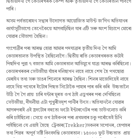
দ্বিতীয়দিনা গৈ কেডাৰখৰক কেম্প আৰু তৃতীয়দিনা গৈ কেডাৰতাল পাবগৈ
পাৰি।
অসম পৰ্বতাৰোহন সন্থাৰ উদ্যোগত আয়োজিত মাউন্ট জ
’
গিন অভিযানৰ
কাৰ্য্যসূচীভাগো তেনেকৈয়ে আগবাঢ়িছিল
যাৰ এটি সৰু অংশ হিচাপে মোৰো
যোৱাৰ সৌভাগ্য হৈছিল
।
গংগোত্ৰীৰ পৰা আৰম্ভ হোৱা আমাৰ পদযাত্ৰাৰ তৃতীয় দিনা গৈ আমি
কেডাৰতালত উপস্থি
ত
হৈছিলোগৈ। দ্বিতীয় ৰাতি কেডাৰখৰকত কটাই
পিছদিনা পুৱা ৭ বজাত আমি কেডাৰতাল আভিমুখে যাত্ৰা আৰম্ভ কৰিছিলো।
কেডাৰখ
ৰক
ৰ সেউজীয়া
ঘাঁহৰ
দলিছাখন লাহে লাহে শেষ হৈ পথছোৱা
মেৰাইন তথা সৰু ডাঙৰ শিলেৰে আৰম্ভ হৈছিল। শিলৰ মাজেদিয়েই লাহে
লাহে থিয় পথেৰে
ইটোৰ পিছত সিটোকৈ পাহাৰ পাৰ কৰি কৰি
উচ্চতালৈ
উঠি গৈ গৈ প্ৰায় চাৰি ঘন্টাৰ মূৰত ওখ ঠাই এডুখৰৰ পৰা দেখিছিলো
সেউজীয়া
,
দীঘলীয়া এটা পুখুৰী
সদৃশ পানীৰ উৎস
।
অভিযানলৈ যোৱাৰ
আগৰপৰাই এই হ্ৰদটোৰ বহুতো ফটো ইন্টাৰনেটৰ পৰা ডাউনলোড কৰি
কৰি চাইছিলো। সেয়ে ওখ ঠাইকনৰ পৰা
প্ৰথমবাৰ চকু পৰোঁতেই চিনি
পাইছিলো যে এয়াই হৈছে ট্ৰেকাৰ(
Trekker)
সকলৰ সপোনৰ, হেপাহৰ
তথা শিৱৰ অপূৰ্ব সষ্টি কিংবদন্তি কেডাৰতাল। ১৫০০০ ফুট উচ্চতাত প্ৰায়